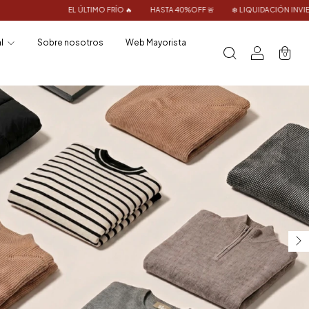
RÍO 🔥
HASTA 40%OFF 🚨
❄️ LIQUIDACIÓN INVIERNO ❄️
EL ÚLTIMO FRÍO 🔥
al
Sobre nosotros
Web Mayorista
0