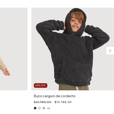
40
%
OFF
Buzo canguro de corderito
$22.980,00
$13.788,00
+6