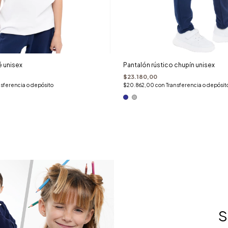
 unisex
Pantalón rústico chupín unisex
$23.180,00
nsferencia o depósito
$20.862,00
con
Transferencia o depósit
S