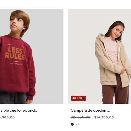
40
%
OFF
visible cuello redondo
Campera de corderito
4.988,00
$27.980,00
$16.788,00
+4