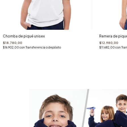
Chomba de piqué unisex
Remera de piqué
$18.780,00
$12.980,00
$16.902,00
con
Transferencia o depósito
$11.682,00
con
Tra