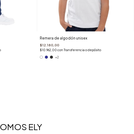
Remera de algodón unisex
$12.180,00
o
$10.962,00
con
Transferencia o depósito
+2
OMOS ELY