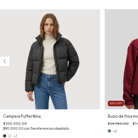
40
%
OFF
Campera Puffer Nina
Buzo de frisa in
$100.000,00
$24.980,00
$1
$90.000,00
con
Transferencia o depósito
+2
+1